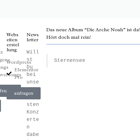
Das neue Album “Die Arche Noah” ist da!
Webs
News
Hört doch mal rein!
eiten
letter
erstel
lung
ct
Will
gene
st
Sternensee
Wordpress
ongs
Du
Elementor
versongs
bei
Pro
unse
ren
fragen
anfragen
näch
sten
Konz
erte
n
dabe