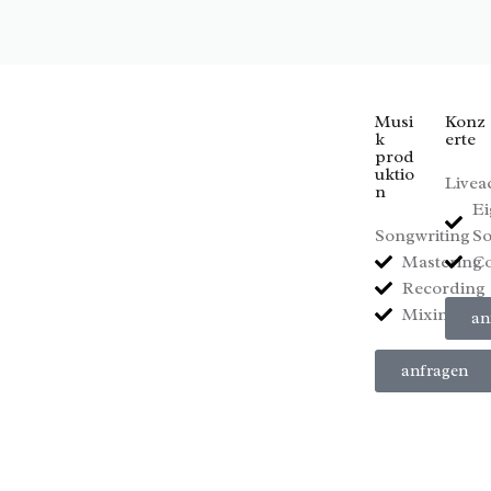
Musi
Konz
k
erte
prod
uktio
Livea
n
Ei
Songwriting
S
Mastering
Co
Recording
Mixing
an
anfragen