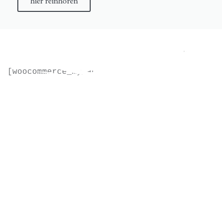
hier reinhören
Mein Konto
[woocommerce_my_account]