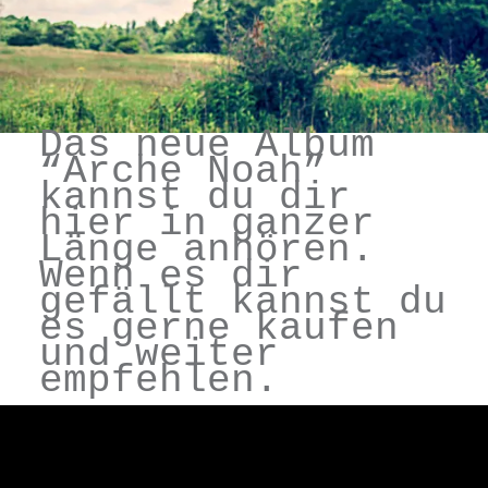
Das neue Album
“Arche Noah”
kannst du dir
hier in ganzer
Länge anhören.
Wenn es dir
gefällt kannst du
es gerne kaufen
und weiter
empfehlen.